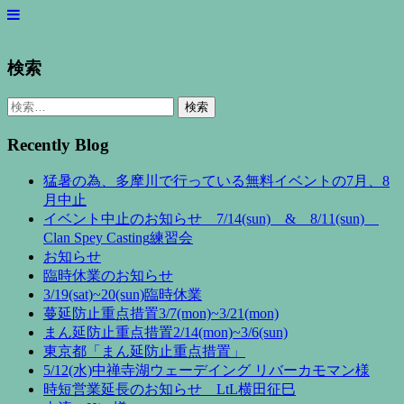
検索
検
索:
Recently Blog
猛暑の為、多摩川で行っている無料イベントの7月、8
月中止
イベント中止のお知らせ 7/14(sun) & 8/11(sun)
Clan Spey Casting練習会
お知らせ
臨時休業のお知らせ
3/19(sat)~20(sun)臨時休業
蔓延防止重点措置3/7(mon)~3/21(mon)
まん延防止重点措置2/14(mon)~3/6(sun)
東京都「まん延防止重点措置」
5/12(水)中禅寺湖ウェーデイング リバーカモマン様
時短営業延長のお知らせ LtL横田征巳