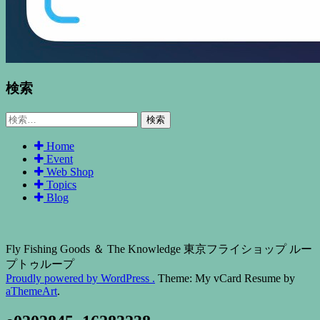
検索
検
索:
Home
Event
Web Shop
Topics
Blog
Fly Fishing Goods ＆ The Knowledge 東京フライショップ ルー
プトゥループ
Proudly powered by WordPress .
Theme: My vCard Resume by
aThemeArt
.