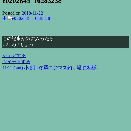
e0202845_16283238
Posted on
2018-11-22
この記事が気に入ったら
いいね ! しよう
シェアする
ツイートする
11/11 (sun) 小菅川 冬季ニジマス釣り場 真柄様
投
稿
ナ
ビ
ゲ
ー
シ