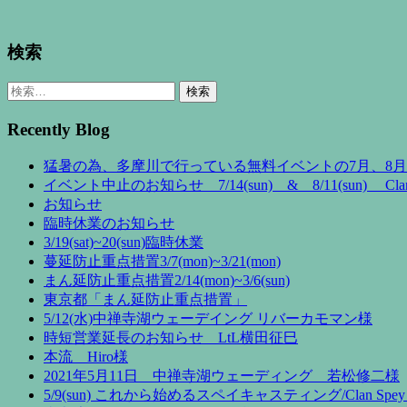
検索
検
索:
Recently Blog
猛暑の為、多摩川で行っている無料イベントの7月、8
イベント中止のお知らせ 7/14(sun) & 8/11(sun) Clan 
お知らせ
臨時休業のお知らせ
3/19(sat)~20(sun)臨時休業
蔓延防止重点措置3/7(mon)~3/21(mon)
まん延防止重点措置2/14(mon)~3/6(sun)
東京都「まん延防止重点措置」
5/12(水)中禅寺湖ウェーデイング リバーカモマン様
時短営業延長のお知らせ LtL横田征巳
本流 Hiro様
2021年5月11日 中禅寺湖ウェーディング 若松修二様
5/9(sun) これから始めるスペイキャスティング/Clan Spey 