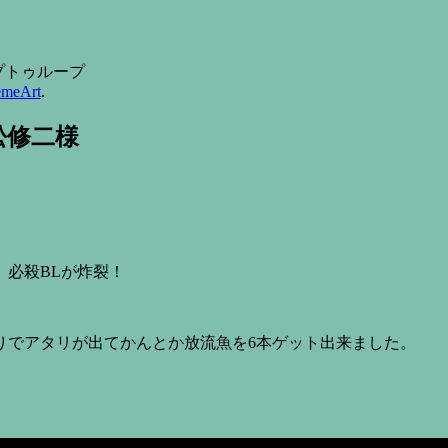
 ループトゥループ
emeArt
.
若松修二様
必殺BLが炸裂！
りでアタリが出てかんとか放流魚を6本ゲット出来ました。