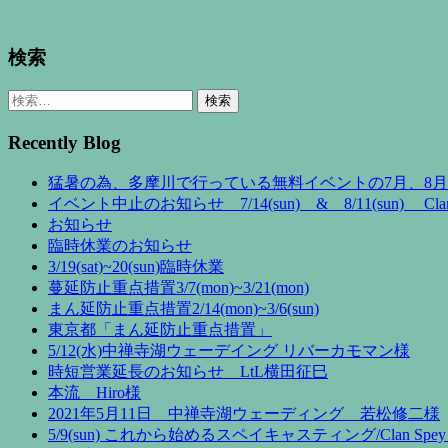
検索
検
索:
Recently Blog
猛暑の為、多摩川で行っている無料イベントの7月、8
イベント中止のお知らせ 7/14(sun) & 8/11(sun) Clan 
お知らせ
臨時休業のお知らせ
3/19(sat)~20(sun)臨時休業
蔓延防止重点措置3/7(mon)~3/21(mon)
まん延防止重点措置2/14(mon)~3/6(sun)
東京都「まん延防止重点措置」
5/12(水)中禅寺湖ウェーデイング リバーカモマン様
時短営業延長のお知らせ LtL横田征巳
本流 Hiro様
2021年5月11日 中禅寺湖ウェーディング 若松修二様
5/9(sun) これから始めるスペイキャスティング/Clan Spey 