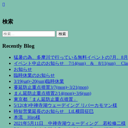
検索
検
索:
Recently Blog
猛暑の為、多摩川で行っている無料イベントの7月、8
イベント中止のお知らせ 7/14(sun) & 8/11(sun) Clan 
お知らせ
臨時休業のお知らせ
3/19(sat)~20(sun)臨時休業
蔓延防止重点措置3/7(mon)~3/21(mon)
まん延防止重点措置2/14(mon)~3/6(sun)
東京都「まん延防止重点措置」
5/12(水)中禅寺湖ウェーデイング リバーカモマン様
時短営業延長のお知らせ LtL横田征巳
本流 Hiro様
2021年5月11日 中禅寺湖ウェーディング 若松修二様