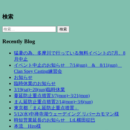
検索
検
索:
Recently Blog
猛暑の為、多摩川で行っている無料イベントの7月、8
月中止
イベント中止のお知らせ 7/14(sun) & 8/11(sun)
Clan Spey Casting練習会
お知らせ
臨時休業のお知らせ
3/19(sat)~20(sun)臨時休業
蔓延防止重点措置3/7(mon)~3/21(mon)
まん延防止重点措置2/14(mon)~3/6(sun)
東京都「まん延防止重点措置」
5/12(水)中禅寺湖ウェーデイング リバーカモマン様
時短営業延長のお知らせ LtL横田征巳
本流 Hiro様