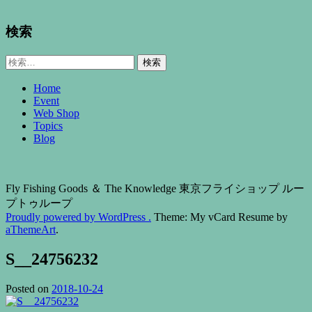
検索
検
索:
Home
Event
Web Shop
Topics
Blog
Fly Fishing Goods ＆ The Knowledge 東京フライショップ ルー
プトゥループ
Proudly powered by WordPress .
Theme: My vCard Resume by
aThemeArt
.
S__24756232
Posted on
2018-10-24