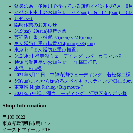
猛暑の為、多摩川で行っている無料イベントの7月、8
イベント中止のお知らせ 7/14(sun) & 8/11(sun) Clan 
お知らせ
臨時休業のお知らせ
3/19(sat)~20(sun)臨時休業
蔓延防止重点措置3/7(mon)~3/21(mon)
まん延防止重点措置2/14(mon)~3/6(sun)
東京都「まん延防止重点措置」
5/12(水)中禅寺湖ウェーデイング リバーカモマン様
時短営業延長のお知らせ LtL横田征巳
本流 Hiro様
2021年5月11日 中禅寺湖ウェーディング 若松修二様
5/9(sun) これから始めるスペイキャスティング/Clan Spey 
東京湾 Night Fishing / Big mouth様
2021/5/5 中禅寺湖ウェーディング 江東区タケポン様
Shop Information
〒180-0022
東京都武蔵野市境1-4-3
イーストフィールド1F