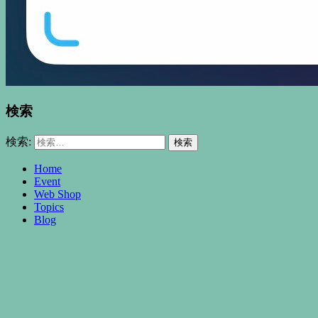
検索
検索:
Home
Event
Web Shop
Topics
Blog