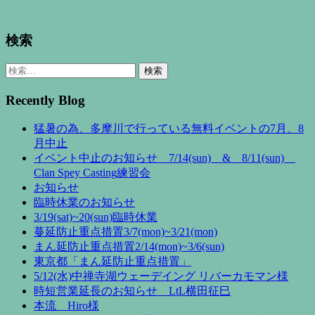
検索
検
索:
Recently Blog
猛暑の為、多摩川で行っている無料イベントの7月、8
月中止
イベント中止のお知らせ 7/14(sun) & 8/11(sun)
Clan Spey Casting練習会
お知らせ
臨時休業のお知らせ
3/19(sat)~20(sun)臨時休業
蔓延防止重点措置3/7(mon)~3/21(mon)
まん延防止重点措置2/14(mon)~3/6(sun)
東京都「まん延防止重点措置」
5/12(水)中禅寺湖ウェーデイング リバーカモマン様
時短営業延長のお知らせ LtL横田征巳
本流 Hiro様