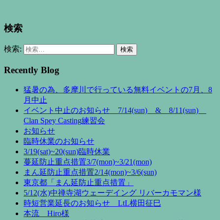
検索
検索:
Recently Blog
猛暑の為、多摩川で行っている無料イベントの7月、8
月中止
イベント中止のお知らせ 7/14(sun) & 8/11(sun)
Clan Spey Casting練習会
お知らせ
臨時休業のお知らせ
3/19(sat)~20(sun)臨時休業
蔓延防止重点措置3/7(mon)~3/21(mon)
まん延防止重点措置2/14(mon)~3/6(sun)
東京都「まん延防止重点措置」
5/12(水)中禅寺湖ウェーデイング リバーカモマン様
時短営業延長のお知らせ LtL横田征巳
本流 Hiro様