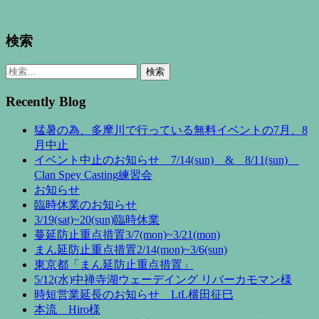
検索
検
索:
Recently Blog
猛暑の為、多摩川で行っている無料イベントの7月、8
月中止
イベント中止のお知らせ 7/14(sun) & 8/11(sun)
Clan Spey Casting練習会
お知らせ
臨時休業のお知らせ
3/19(sat)~20(sun)臨時休業
蔓延防止重点措置3/7(mon)~3/21(mon)
まん延防止重点措置2/14(mon)~3/6(sun)
東京都「まん延防止重点措置」
5/12(水)中禅寺湖ウェーデイング リバーカモマン様
時短営業延長のお知らせ LtL横田征巳
本流 Hiro様