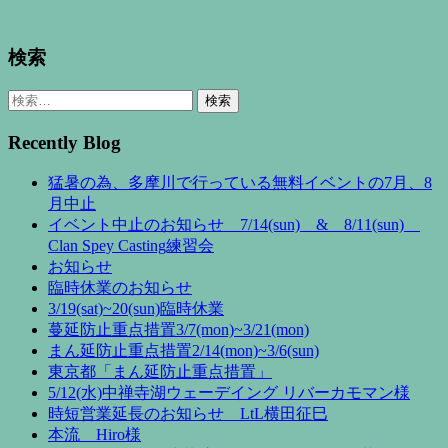
検索
検
索:
Recently Blog
猛暑の為、多摩川で行っている無料イベントの7月、8
月中止
イベント中止のお知らせ 7/14(sun) & 8/11(sun)
Clan Spey Casting練習会
お知らせ
臨時休業のお知らせ
3/19(sat)~20(sun)臨時休業
蔓延防止重点措置3/7(mon)~3/21(mon)
まん延防止重点措置2/14(mon)~3/6(sun)
東京都「まん延防止重点措置」
5/12(水)中禅寺湖ウェーデイング リバーカモマン様
時短営業延長のお知らせ LtL横田征巳
本流 Hiro様