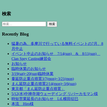
検索
検
索:
Recently Blog
猛暑の為、多摩川で行っている無料イベントの7月、8
月中止
イベント中止のお知らせ 7/14(sun) & 8/11(sun)
Clan Spey Casting練習会
お知らせ
臨時休業のお知らせ
3/19(sat)~20(sun)臨時休業
蔓延防止重点措置3/7(mon)~3/21(mon)
まん延防止重点措置2/14(mon)~3/6(sun)
東京都「まん延防止重点措置」
5/12(水)中禅寺湖ウェーデイング リバーカモマン様
時短営業延長のお知らせ LtL横田征巳
本流 Hiro様