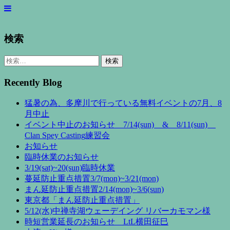
検索
検
索:
Recently Blog
猛暑の為、多摩川で行っている無料イベントの7月、8
月中止
イベント中止のお知らせ 7/14(sun) & 8/11(sun)
Clan Spey Casting練習会
お知らせ
臨時休業のお知らせ
3/19(sat)~20(sun)臨時休業
蔓延防止重点措置3/7(mon)~3/21(mon)
まん延防止重点措置2/14(mon)~3/6(sun)
東京都「まん延防止重点措置」
5/12(水)中禅寺湖ウェーデイング リバーカモマン様
時短営業延長のお知らせ LtL横田征巳