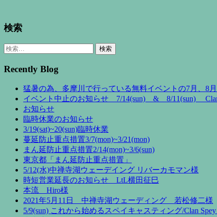
検索
検
索:
Recently Blog
猛暑の為、多摩川で行っている無料イベントの7月、8
イベント中止のお知らせ 7/14(sun) & 8/11(sun) Clan 
お知らせ
臨時休業のお知らせ
3/19(sat)~20(sun)臨時休業
蔓延防止重点措置3/7(mon)~3/21(mon)
まん延防止重点措置2/14(mon)~3/6(sun)
東京都「まん延防止重点措置」
5/12(水)中禅寺湖ウェーデイング リバーカモマン様
時短営業延長のお知らせ LtL横田征巳
本流 Hiro様
2021年5月11日 中禅寺湖ウェーディング 若松修二様
5/9(sun) これから始めるスペイキャスティング/Clan Spey 