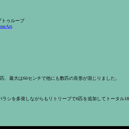
 ループトゥループ
emeArt
.
2匹、最大は66センチで他にも数匹の良形が混じりました。
バラシを多発しながらもリトリーブで6匹を追加してトータル1