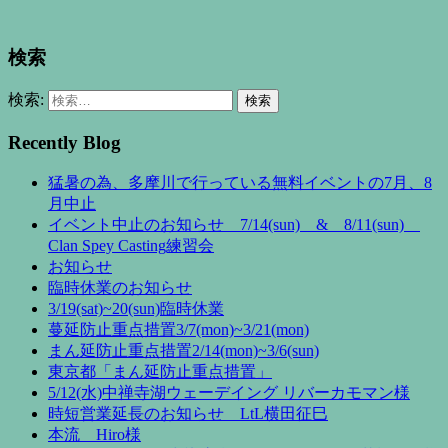
検索
検索:
Recently Blog
猛暑の為、多摩川で行っている無料イベントの7月、8
月中止
イベント中止のお知らせ 7/14(sun) & 8/11(sun)
Clan Spey Casting練習会
お知らせ
臨時休業のお知らせ
3/19(sat)~20(sun)臨時休業
蔓延防止重点措置3/7(mon)~3/21(mon)
まん延防止重点措置2/14(mon)~3/6(sun)
東京都「まん延防止重点措置」
5/12(水)中禅寺湖ウェーデイング リバーカモマン様
時短営業延長のお知らせ LtL横田征巳
本流 Hiro様