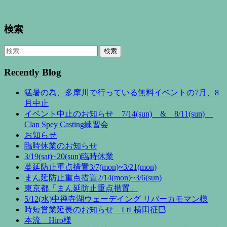
検索
検
索:
Recently Blog
猛暑の為、多摩川で行っている無料イベントの7月、8
月中止
イベント中止のお知らせ 7/14(sun) & 8/11(sun)
Clan Spey Casting練習会
お知らせ
臨時休業のお知らせ
3/19(sat)~20(sun)臨時休業
蔓延防止重点措置3/7(mon)~3/21(mon)
まん延防止重点措置2/14(mon)~3/6(sun)
東京都「まん延防止重点措置」
5/12(水)中禅寺湖ウェーデイング リバーカモマン様
時短営業延長のお知らせ LtL横田征巳
本流 Hiro様