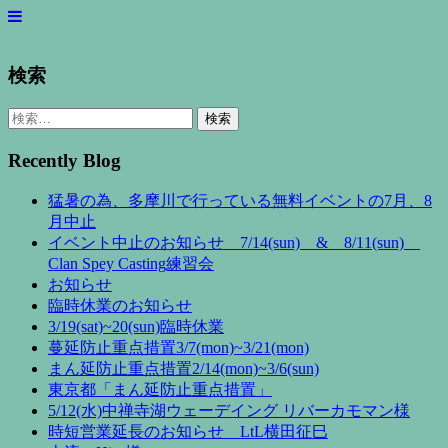
検索
検
索:
Recently Blog
猛暑の為、多摩川で行っている無料イベントの7月、8
月中止
イベント中止のお知らせ 7/14(sun) & 8/11(sun)
Clan Spey Casting練習会
お知らせ
臨時休業のお知らせ
3/19(sat)~20(sun)臨時休業
蔓延防止重点措置3/7(mon)~3/21(mon)
まん延防止重点措置2/14(mon)~3/6(sun)
東京都「まん延防止重点措置」
5/12(水)中禅寺湖ウェーデイング リバーカモマン様
時短営業延長のお知らせ LtL横田征巳