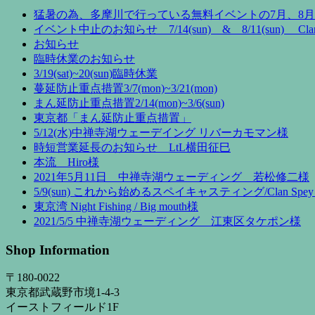
猛暑の為、多摩川で行っている無料イベントの7月、8
イベント中止のお知らせ 7/14(sun) & 8/11(sun) Clan 
お知らせ
臨時休業のお知らせ
3/19(sat)~20(sun)臨時休業
蔓延防止重点措置3/7(mon)~3/21(mon)
まん延防止重点措置2/14(mon)~3/6(sun)
東京都「まん延防止重点措置」
5/12(水)中禅寺湖ウェーデイング リバーカモマン様
時短営業延長のお知らせ LtL横田征巳
本流 Hiro様
2021年5月11日 中禅寺湖ウェーディング 若松修二様
5/9(sun) これから始めるスペイキャスティング/Clan Spey 
東京湾 Night Fishing / Big mouth様
2021/5/5 中禅寺湖ウェーディング 江東区タケポン様
Shop Information
〒180-0022
東京都武蔵野市境1-4-3
イーストフィールド1F