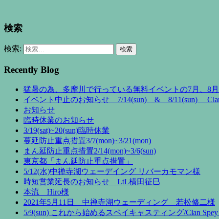
検索
検索:
Recently Blog
猛暑の為、多摩川で行っている無料イベントの7月、8
イベント中止のお知らせ 7/14(sun) & 8/11(sun) Clan 
お知らせ
臨時休業のお知らせ
3/19(sat)~20(sun)臨時休業
蔓延防止重点措置3/7(mon)~3/21(mon)
まん延防止重点措置2/14(mon)~3/6(sun)
東京都「まん延防止重点措置」
5/12(水)中禅寺湖ウェーデイング リバーカモマン様
時短営業延長のお知らせ LtL横田征巳
本流 Hiro様
2021年5月11日 中禅寺湖ウェーディング 若松修二様
5/9(sun) これから始めるスペイキャスティング/Clan Spey 