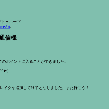
 ループトゥループ
emeArt
.
辺通信様
てのポイントに入ることができました。
^)v）
mのレイクを追加して終了となりました。また行こう！