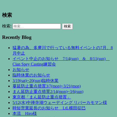
検索
検索:
Recently Blog
猛暑の為、多摩川で行っている無料イベントの7月、8
月中止
イベント中止のお知らせ 7/14(sun) & 8/11(sun)
Clan Spey Casting練習会
お知らせ
臨時休業のお知らせ
3/19(sat)~20(sun)臨時休業
蔓延防止重点措置3/7(mon)~3/21(mon)
まん延防止重点措置2/14(mon)~3/6(sun)
東京都「まん延防止重点措置」
5/12(水)中禅寺湖ウェーデイング リバーカモマン様
時短営業延長のお知らせ LtL横田征巳
本流 Hiro様