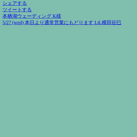
シェアする
ツイートする
本栖湖ウェーディング K様
投
5/27 (wed) 本日より通常営業にもどります LtL横田征巳
稿
ナ
ビ
ゲ
ー
シ
ョ
ン