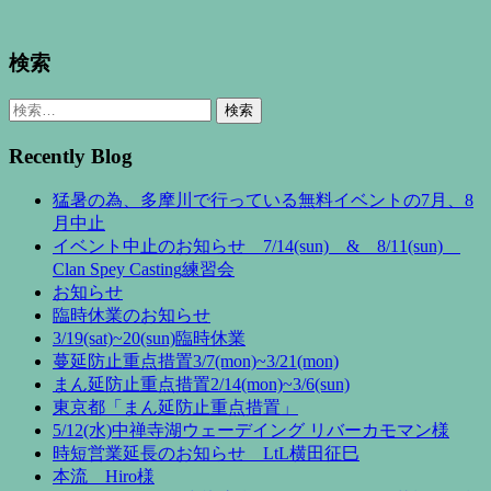
検索
検
索:
Recently Blog
猛暑の為、多摩川で行っている無料イベントの7月、8
月中止
イベント中止のお知らせ 7/14(sun) & 8/11(sun)
Clan Spey Casting練習会
お知らせ
臨時休業のお知らせ
3/19(sat)~20(sun)臨時休業
蔓延防止重点措置3/7(mon)~3/21(mon)
まん延防止重点措置2/14(mon)~3/6(sun)
東京都「まん延防止重点措置」
5/12(水)中禅寺湖ウェーデイング リバーカモマン様
時短営業延長のお知らせ LtL横田征巳
本流 Hiro様