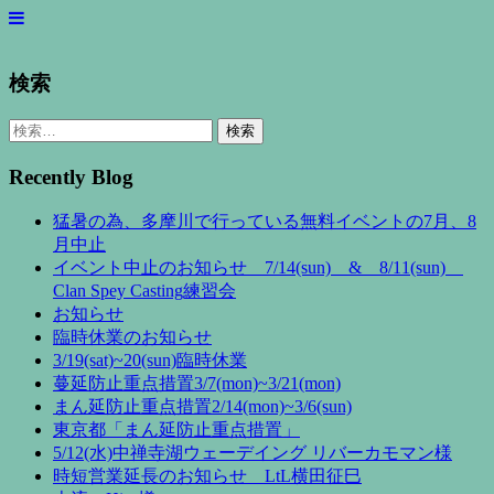
検索
検
索:
Recently Blog
猛暑の為、多摩川で行っている無料イベントの7月、8
月中止
イベント中止のお知らせ 7/14(sun) & 8/11(sun)
Clan Spey Casting練習会
お知らせ
臨時休業のお知らせ
3/19(sat)~20(sun)臨時休業
蔓延防止重点措置3/7(mon)~3/21(mon)
まん延防止重点措置2/14(mon)~3/6(sun)
東京都「まん延防止重点措置」
5/12(水)中禅寺湖ウェーデイング リバーカモマン様
時短営業延長のお知らせ LtL横田征巳