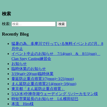
検索
検索:
Recently Blog
猛暑の為、多摩川で行っている無料イベントの7月、8
月中止
イベント中止のお知らせ 7/14(sun) & 8/11(sun)
Clan Spey Casting練習会
お知らせ
臨時休業のお知らせ
3/19(sat)~20(sun)臨時休業
蔓延防止重点措置3/7(mon)~3/21(mon)
まん延防止重点措置2/14(mon)~3/6(sun)
東京都「まん延防止重点措置」
5/12(水)中禅寺湖ウェーデイング リバーカモマン様
時短営業延長のお知らせ LtL横田征巳
本流 Hiro様