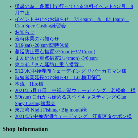
猛暑の為、多摩川で行っている無料イベントの7月、8
月中止
イベント中止のお知らせ 7/14(sun) & 8/11(sun)
Clan Spey Casting練習会
お知らせ
臨時休業のお知らせ
3/19(sat)~20(sun)臨時休業
蔓延防止重点措置3/7(mon)~3/21(mon)
まん延防止重点措置2/14(mon)~3/6(sun)
東京都「まん延防止重点措置」
5/12(水)中禅寺湖ウェーデイング リバーカモマン様
時短営業延長のお知らせ LtL横田征巳
本流 Hiro様
2021年5月11日 中禅寺湖ウェーディング 若松修二様
5/9(sun) これから始めるスペイキャスティング/Clan
Spey Casting練習会
東京湾 Night Fishing / Big mouth様
2021/5/5 中禅寺湖ウェーディング 江東区タケポン様
Shop Information