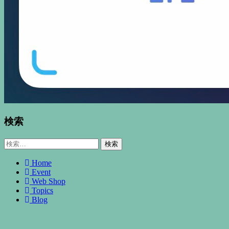
検索
検
索:
Home
Event
Web Shop
Topics
Blog