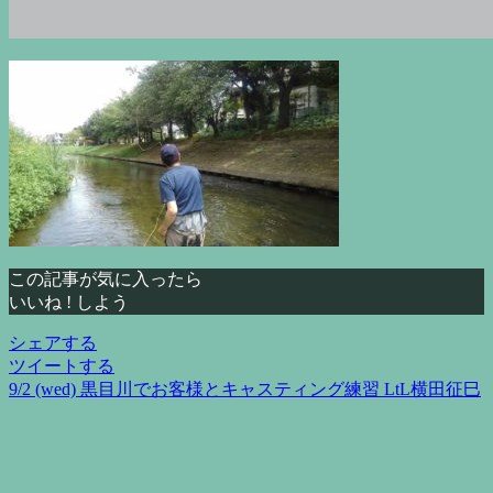
この記事が気に入ったら
いいね ! しよう
シェアする
ツイートする
9/2 (wed) 黒目川でお客様とキャスティング練習 LtL横田征巳
投
稿
ナ