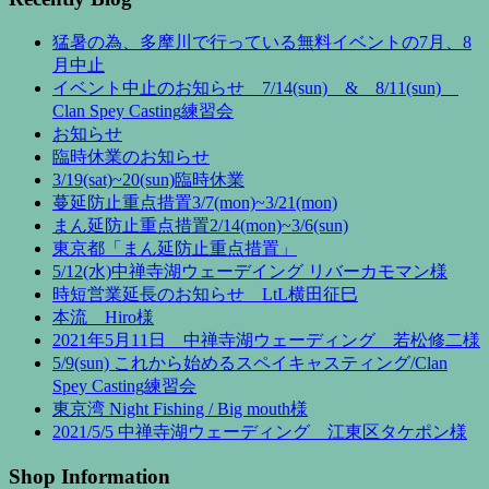
猛暑の為、多摩川で行っている無料イベントの7月、8
月中止
イベント中止のお知らせ 7/14(sun) & 8/11(sun)
Clan Spey Casting練習会
お知らせ
臨時休業のお知らせ
3/19(sat)~20(sun)臨時休業
蔓延防止重点措置3/7(mon)~3/21(mon)
まん延防止重点措置2/14(mon)~3/6(sun)
東京都「まん延防止重点措置」
5/12(水)中禅寺湖ウェーデイング リバーカモマン様
時短営業延長のお知らせ LtL横田征巳
本流 Hiro様
2021年5月11日 中禅寺湖ウェーディング 若松修二様
5/9(sun) これから始めるスペイキャスティング/Clan
Spey Casting練習会
東京湾 Night Fishing / Big mouth様
2021/5/5 中禅寺湖ウェーディング 江東区タケポン様
Shop Information