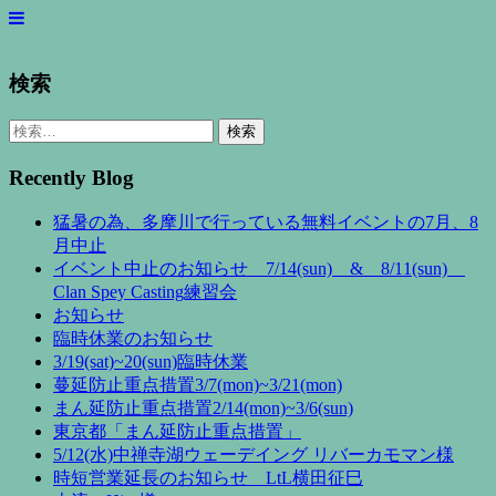
検索
検
索:
Recently Blog
猛暑の為、多摩川で行っている無料イベントの7月、8
月中止
イベント中止のお知らせ 7/14(sun) & 8/11(sun)
Clan Spey Casting練習会
お知らせ
臨時休業のお知らせ
3/19(sat)~20(sun)臨時休業
蔓延防止重点措置3/7(mon)~3/21(mon)
まん延防止重点措置2/14(mon)~3/6(sun)
東京都「まん延防止重点措置」
5/12(水)中禅寺湖ウェーデイング リバーカモマン様
時短営業延長のお知らせ LtL横田征巳