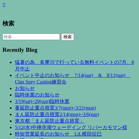
検索
検
索:
Recently Blog
猛暑の為、多摩川で行っている無料イベントの7月、8
月中止
イベント中止のお知らせ 7/14(sun) & 8/11(sun)
Clan Spey Casting練習会
お知らせ
臨時休業のお知らせ
3/19(sat)~20(sun)臨時休業
蔓延防止重点措置3/7(mon)~3/21(mon)
まん延防止重点措置2/14(mon)~3/6(sun)
東京都「まん延防止重点措置」
5/12(水)中禅寺湖ウェーデイング リバーカモマン様
時短営業延長のお知らせ LtL横田征巳