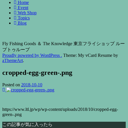
Home
Event
Web Shop
Topics
Blog
Fly Fishing Goods ＆ The Knowledge 東京フライショップ ルー
プトゥループ
Proudly powered by WordPress .
Theme: My vCard Resume by
aThemeArt
.
cropped-egg-green-.png
Posted on
2018-10-10
https://www.ltl.jp/wp/wp-content/uploads/2018/10/cropped-egg-
green-.png
この記事が気に入ったら