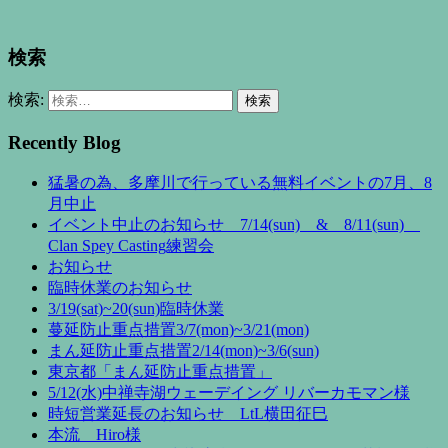
検索
検索:
Recently Blog
猛暑の為、多摩川で行っている無料イベントの7月、8
月中止
イベント中止のお知らせ 7/14(sun) & 8/11(sun)
Clan Spey Casting練習会
お知らせ
臨時休業のお知らせ
3/19(sat)~20(sun)臨時休業
蔓延防止重点措置3/7(mon)~3/21(mon)
まん延防止重点措置2/14(mon)~3/6(sun)
東京都「まん延防止重点措置」
5/12(水)中禅寺湖ウェーデイング リバーカモマン様
時短営業延長のお知らせ LtL横田征巳
本流 Hiro様